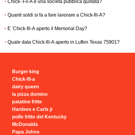
Chick- Fil-A è una società pubblica quotata?
Quanti soldi si fa a fare lavorare a Chick-fil-A?
E 'Chick-fil-A aperto il Memorial Day?
Quale data Chick-fil-A aperto in Lufkin Texas 75901?
Burger king
Chick-fil-a
dairy queen
la pizza domino
patatine fritte
Hardees e Carls jr
pollo fritto del Kentucky
McDonalds
Papa Johns