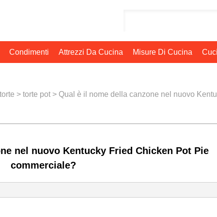
Condimenti
Attrezzi Da Cucina
Misure Di Cucina
Cuci
torte
>
torte pot
> Qual è il nome della canzone nel nuovo Kentu
one nel nuovo Kentucky Fried Chicken Pot Pie
commerciale?