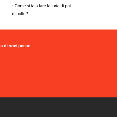
Come si fa a fare la torta di pot
di pollo?
ta di noci pecan