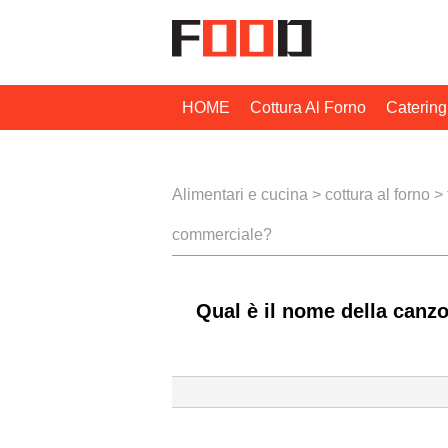
HOME
Cottura Al Forno
Catering
Tecniche Di Cottura
Alimentari e cucina
>
cottura al forno
>
commerciale?
Qual è il nome della canz