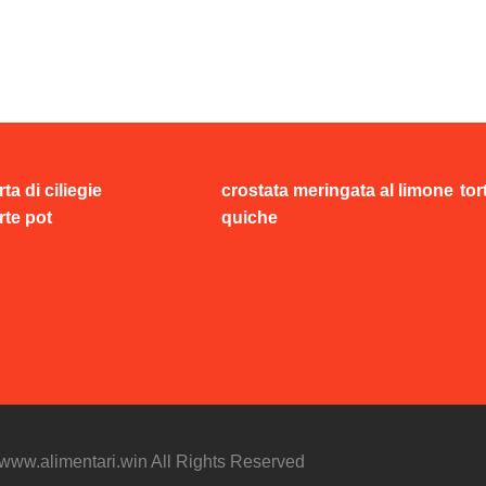
rta di ciliegie
crostata meringata al limone
tor
rte pot
quiche
//www.alimentari.win All Rights Reserved