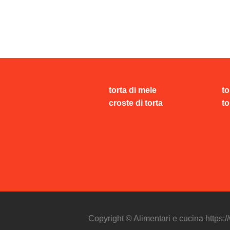
torta di mele
to
croste di torta
to
Copyright © Alimentari e cucina https: