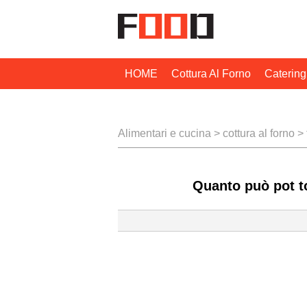
HOME
Cottura Al Forno
Catering
Tecniche Di Cottura
Alimentari e cucina
>
cottura al forno
>
Quanto può pot to