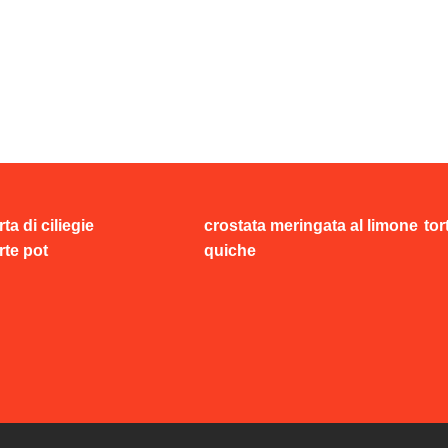
rta di ciliegie
crostata meringata al limone
tor
rte pot
quiche