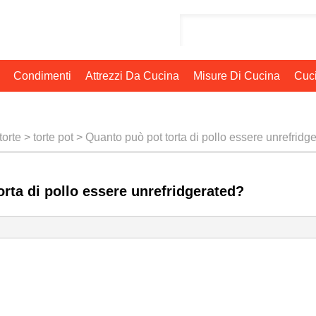
Condimenti
Attrezzi Da Cucina
Misure Di Cucina
Cuci
torte
>
torte pot
> Quanto può pot torta di pollo essere unrefridg
rta di pollo essere unrefridgerated?