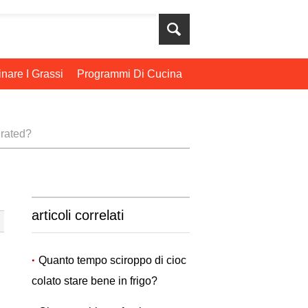
nare I Grassi
Programmi Di Cucina
erated?
articoli correlati
Quanto tempo sciroppo di cioc
colato stare bene in frigo?