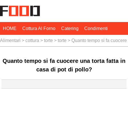
HOME
Cottura Al Forno
Catering
Condimenti
Alimentari
>
cottura
>
torte
>
torte
> Quanto tempo si fa cuocere
Attrezzi Da Cucina
Misure Di Cucina
Cucinare I Grassi
e cucina
al
pot
una torta fatta in casa di pot di
Programmi Di Cucina
Tecniche Di Cottura
Quanto tempo si fa cuocere una torta fatta in
forno
pollo?
casa di pot di pollo?