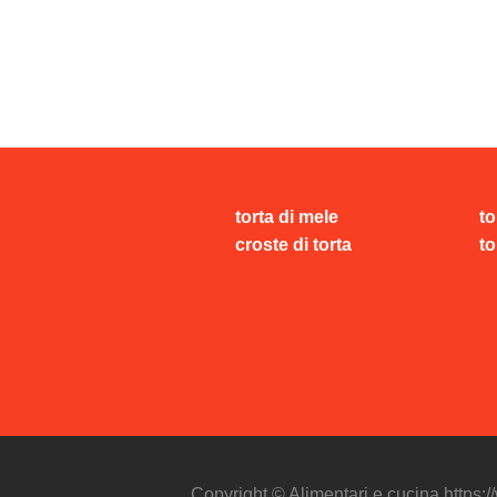
torta di mele
to
croste di torta
to
Copyright © Alimentari e cucina https: