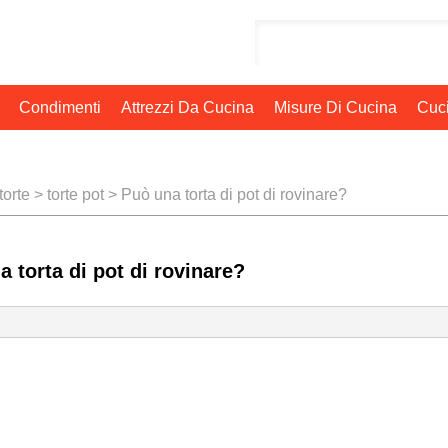
Condimenti
Attrezzi Da Cucina
Misure Di Cucina
Cuci
torte
>
torte pot
> Può una torta di pot di rovinare?
 torta di pot di rovinare?