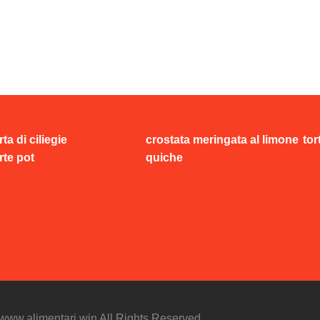
rta di ciliegie
crostata meringata al limone
tor
rte pot
quiche
//www.alimentari.win All Rights Reserved