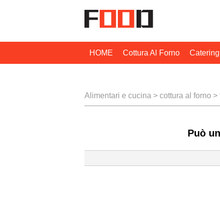
HOME
Cottura Al Forno
Catering
Tecniche Di Cottura
Alimentari e cucina
>
cottura al forno
>
Può una