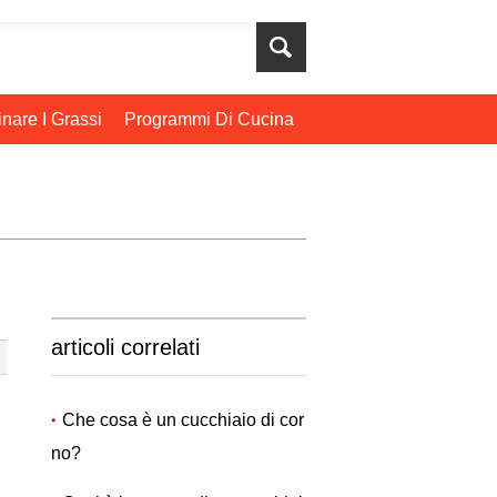
nare I Grassi
Programmi Di Cucina
articoli correlati
Che cosa è un cucchiaio di cor
no?