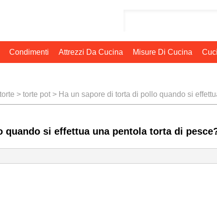
Condimenti
Attrezzi Da Cucina
Misure Di Cucina
Cuci
torte
>
torte pot
> Ha un sapore di torta di pollo quando si effett
o quando si effettua una pentola torta di pesce