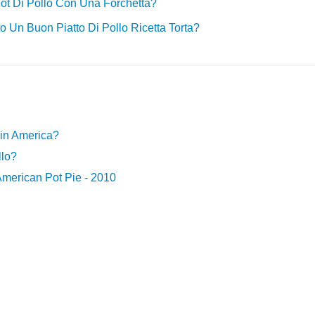
Pot Di Pollo Con Una Forchetta?
 Un Buon Piatto Di Pollo Ricetta Torta?
e in America?
llo?
n American Pot Pie - 2010