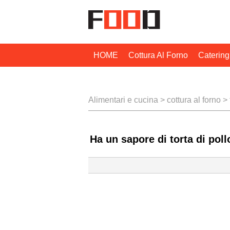
HOME
Cottura Al Forno
Catering
Tecniche Di Cottura
Alimentari e cucina
>
cottura al forno
>
Ha un sapore di torta di poll