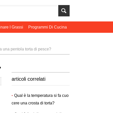
nare I Grassi
Programmi Di Cucina
ua una pentola torta di pesce?
?
articoli correlati
Qual è la temperatura si fa cuo
cere una crosta di torta?